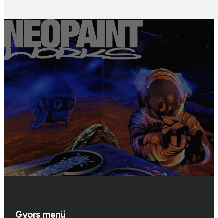
képekkel és látványtervekkel segítjük a megrendelőt a válas
Születésnapokra vagy bármilyen neves eseményre tökéletes 
éppúgy lehetőség van, mint a NeopaintWorks fotógalériájáb
felfestésére. A kész kép műhelyünkben vagy pedig postai ut
Gyors menü