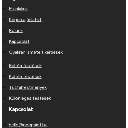
Munkáink
Kérjen ajánlatot
Rólunk
Kapcsolat
Gyakran ismételt kérdések
Beltéri festések
Kültéri festések
Tűzfalfestmények
Különleges festések
Kapcsolat
hello@neopaint.hu