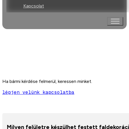
Kapcsolat
Gyakran ismételt kérdések
Ha bármi kérdése felmerül, keressen minket.
lépjen velünk kapcsolatba
Milyen felületre készülhet festett faldekorác