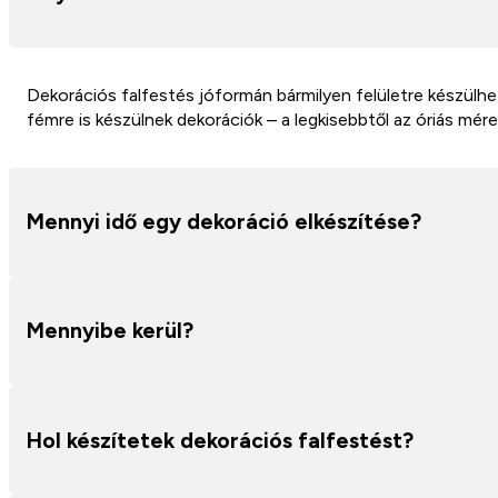
Dekorációs falfestés jóformán bármilyen felületre készülhet
fémre is készülnek dekorációk – a legkisebbtől az óriás mér
Mennyi idő egy dekoráció elkészítése?
Ez főként a megfestendő kép méretétől és annak grafikai ös
Mennyibe kerül?
dekoráció elkészítése 5-7 órát vesz igénybe. A pontos kivit
A dekorációs falfestések árát a kép mérete, illetve grafika
Hol készítetek dekorációs falfestést?
Az elképzelések sokfélesége miatt pontos m2 árat nem tud
Ft. Vászonkép festése esetén az ár meghatározása egyezte