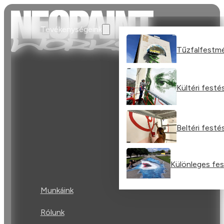
Tevékenységeink
Tűzfalfestm
Kültéri festé
Beltéri festé
Különleges fe
Munkáink
Rólunk