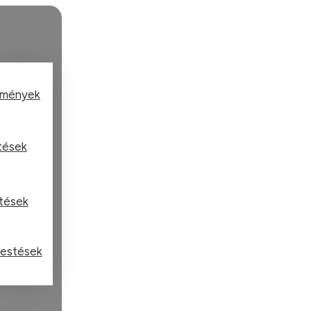
tmények
stések
stések
festések