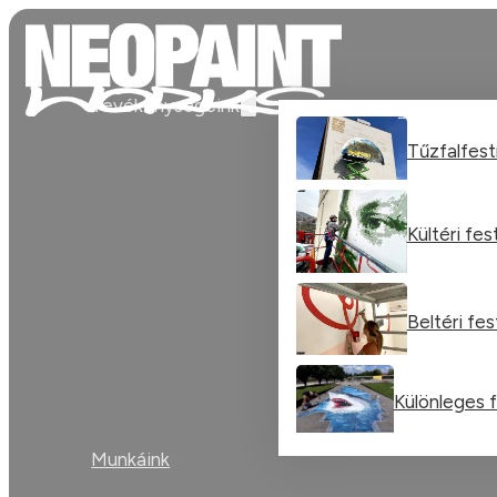
Tevékenységeink
Tűzfalfes
Kültéri fe
Beltéri fe
Különleges 
Munkáink