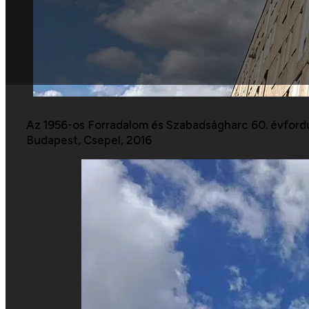
Az 1956-os Forradalom és Szabadságharc 60. évfordul
Budapest, Csepel, 2016