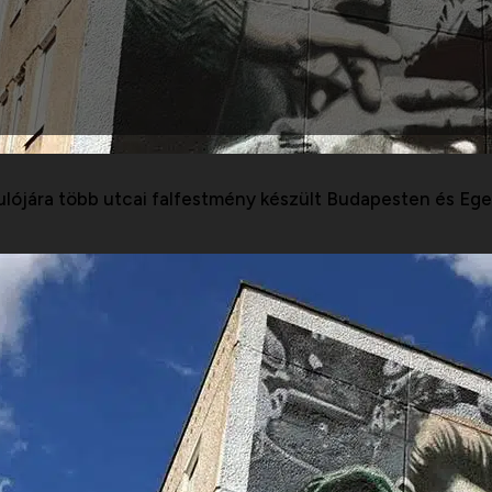
ójára több utcai falfestmény készült Budapesten és Egerb