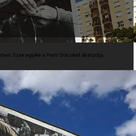
en. Ezek egyike a Pesti Srácokat ábárzolja.