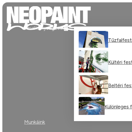
Tevékenységeink
Tűzfalfes
Kültéri fe
Beltéri fe
Különleges 
Munkáink