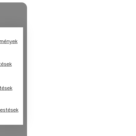
tmények
stések
stések
festések