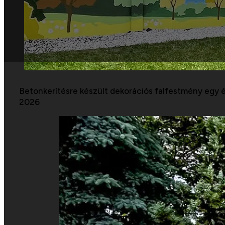
Betonkerítésre készült dekorációs falfestmény egy ér
2026