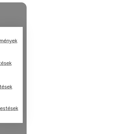
tmények
stések
stések
festések