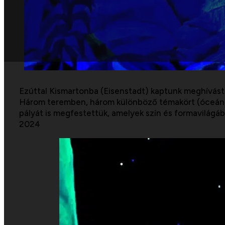
Ezúttal Kismartonba (Eisenstadt) kaptunk meghívást 
Három teremben, három különböző témakört (óceán, g
pályát is megfestettük, amelyek szín és formavilágába
2024