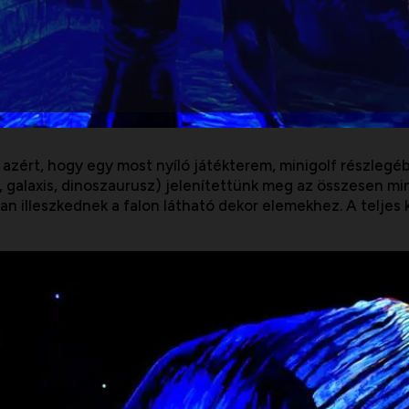
azért, hogy egy most nyíló játékterem, minigolf részlegé
alaxis, dinoszaurusz) jelenítettünk meg az összesen mind
n illeszkednek a falon látható dekor elemekhez. A teljes k