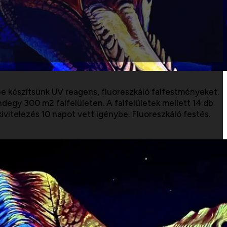
be készítsünk UV reagens, fluoreszkáló falfestményeket.
egy 300 m2 falfelületen. A falfelületek mellett 14 db
ivitelezés 10 napot vett igénybe. Fluoreszkáló festés.