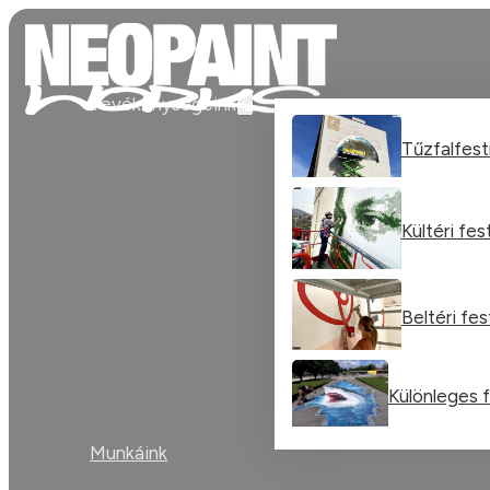
Tevékenységeink
Tűzfalfes
Kültéri fe
Beltéri fe
Különleges 
Munkáink