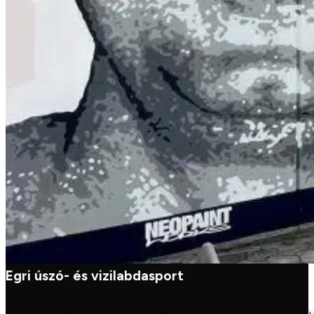
Egri úszó- és vizilabdasport