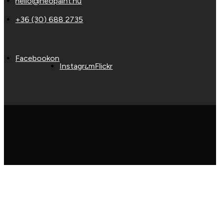
hello@neopaint.hu
+36 (30) 688 2735
Facebookon
Instagram
Flickr