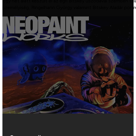
Egy hét alatt készült el az egri Bitskey uszodával szemben talá
személyiség, Ringelhann György valamint Bitskey Aladár portré