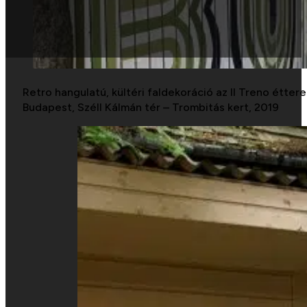
Retro hangulatú, kültéri faldekoráció az Il Treno étte
Budapest, Széll Kálmán tér – Trombitás kert, 2019