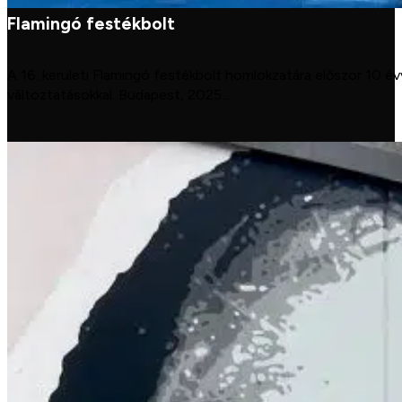
Flamingó festékbolt
A 16. kerületi Flamingó festékbolt homlokzatára először 10 évv
változtatásokkal. Budapest, 2025...