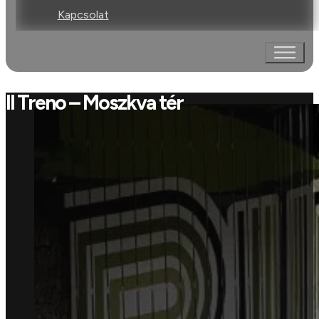
Kapcsolat
Il Treno – Moszkva tér