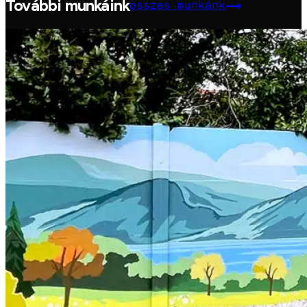
További munkáink
összes munkánk