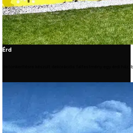
Érd
Betonkerítésre készült dekorációs falfestmény egy érdi ház, b