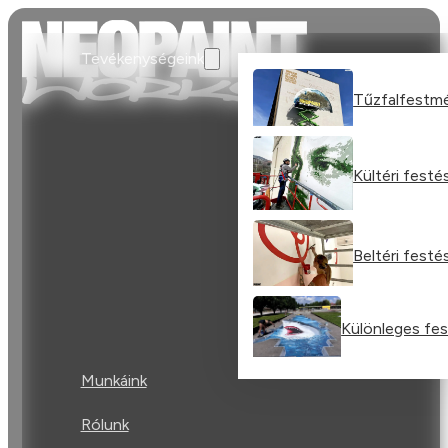
Tevékenységeink
Tűzfalfestm
Kültéri festé
Beltéri festé
Különleges fe
Munkáink
Rólunk