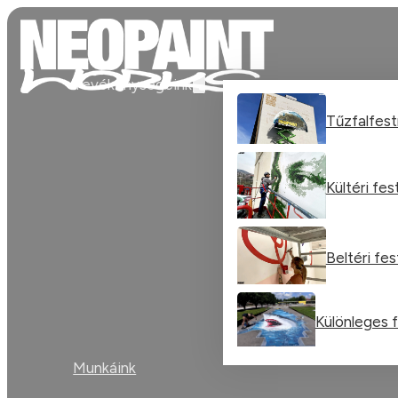
Tevékenységeink
Tűzfalfes
Kültéri fe
Beltéri fe
Különleges 
Munkáink