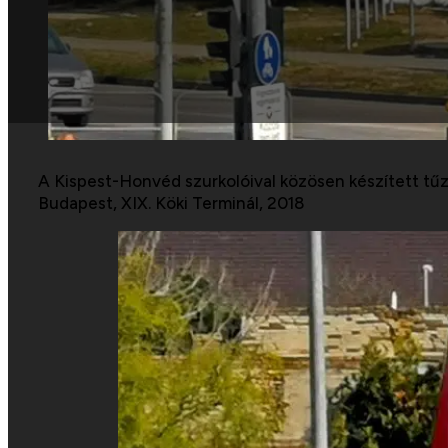
A Kispest-Honvéd szurkolóival közösen készített tűzf
Budapest, XIX. Köki Terminál, 2018