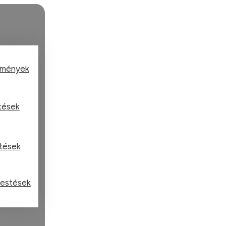
tmények
stések
stések
festések