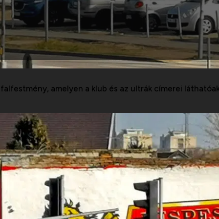
alfestmény, amelyen a klub és az ultrák címerei láthatóak