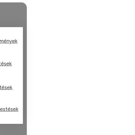
tmények
stések
stések
festések