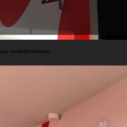
 egy vendéglátóhelyén.