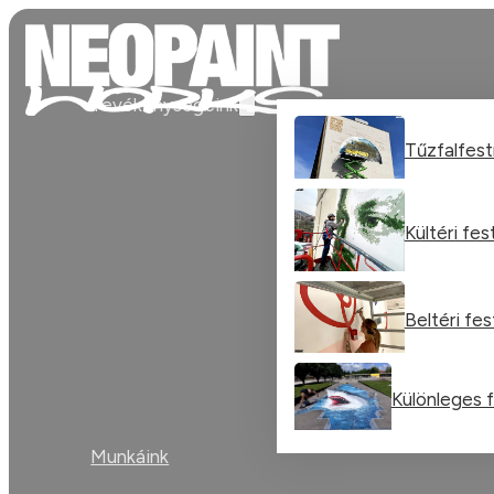
Tevékenységeink
Tűzfalfes
Kültéri fe
Beltéri fe
Különleges 
Munkáink