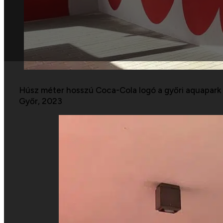
Húsz méter hosszú Coca-Cola logó a győri aquapark
Győr, 2023