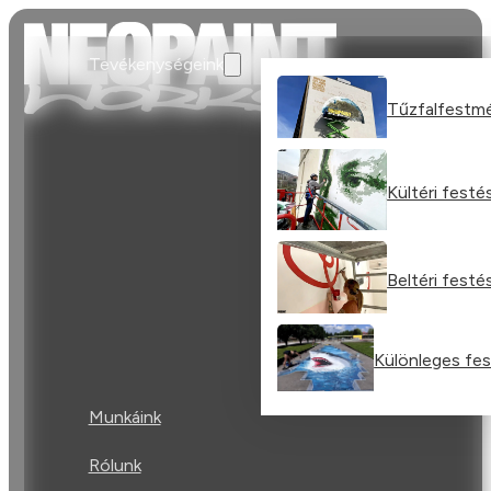
Tevékenységeink
Tűzfalfestm
Kültéri festé
Beltéri festé
Különleges fe
Munkáink
Rólunk