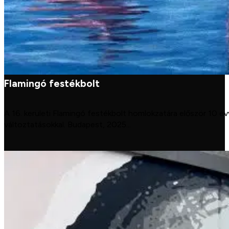
Flamingó festékbolt
A 16. kerületi Flamingó festékbolt homlokzatára először 10 évv
változtatásokkal. Budapest, 2025...