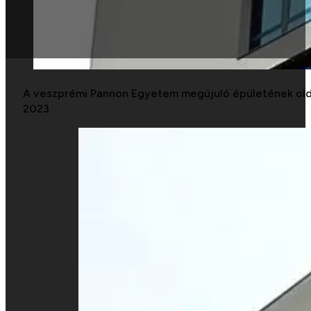
A veszprémi Pannon Egyetem megújuló épületének olda
2023