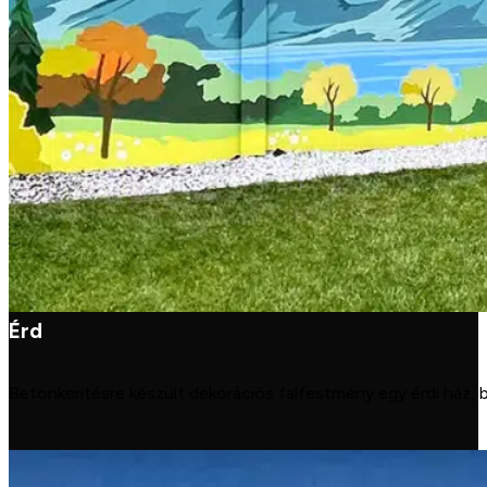
Érd
Betonkerítésre készült dekorációs falfestmény egy érdi ház, b