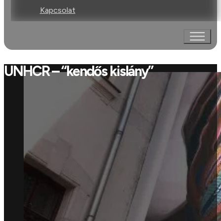
Kapcsolat
UNHCR – “kendős kislány”